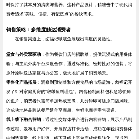
时保持了其本身的清爽与营养。这种产品设计，精准击中了现代消
费者追求“美味、便捷、有记忆点”的餐饮需求。
销售策略：多维度触达消费者
在销售渠道上，卤福记啵啵鱼展现出高度的灵活性。
堂食与外卖双驱动
：作为餐饮门店的招牌菜，提供沉浸式的用餐体
验；与主流外卖平台深度合作，通过标准化、密封性好的包装，将
原汁原味送达家庭与办公室，极大地扩展了消费场景。
零售化产品拓展
：洞察到预制菜和方便食品的市场蓝海，卤福记开
发了针对家庭厨房的“啵啵鱼料理包”。内含秘制卤料包和急冻锁鲜
的鱼片，消费者只需简单加热或烹煮，几分钟即可还原门店风味。
这成功地将品牌从餐厅延伸至商超、生鲜电商等零售渠道。
线上线下融合营销
：通过社交媒体平台进行内容营销，展示产品制
作过程、发布用户好评、开展探店打卡活动，成功在年轻消费群体
中制造声量。线上引流，线下及线上平台完成销售转化，形成闭