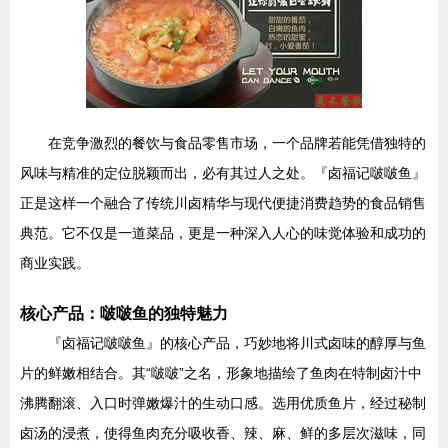
在竞争激烈的餐饮与食品零售市场，一个品牌若能凭借独特的
风味与精准的定位脱颖而出，必有其过人之处。『卤福记啵啵鱼』
正是这样一个融合了传统川卤精华与现代便捷消费趋势的食品销售
典范。它不仅是一道菜品，更是一种深入人心的味觉体验和成功的
商业实践。
核心产品：啵啵鱼的独特魅力
『卤福记啵啵鱼』的核心产品，巧妙地将川式卤味的醇厚与鱼
片的鲜嫩相结合。其“啵啵”之名，形象地描绘了鱼肉在特制卤汁中
沸腾翻滚、入口时弹嫩爆汁的生动口感。选用优质鱼片，经过秘制
卤汤的浸煮，使得鱼肉充分吸收香、辣、麻、鲜的多层次滋味，同