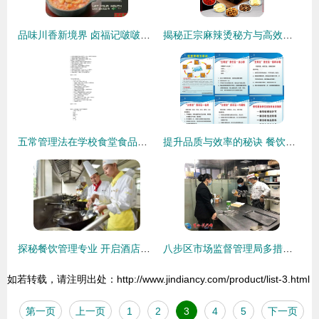
品味川香新境界 卤福记啵啵鱼的食品销售之道
揭秘正宗麻辣烫秘方与高效餐饮管理之道
五常管理法在学校食堂食品销售中的实践与应用
提升品质与效率的秘诀 餐饮服务单位优质管理五常法
探秘餐饮管理专业 开启酒店行业的黄金钥匙
八步区市场监督管理局多措并举筑牢“两会”期间餐饮食品安全防线
如若转载，请注明出处：http://www.jindiancy.com/product/list-3.html
第一页
上一页
1
2
3
4
5
下一页