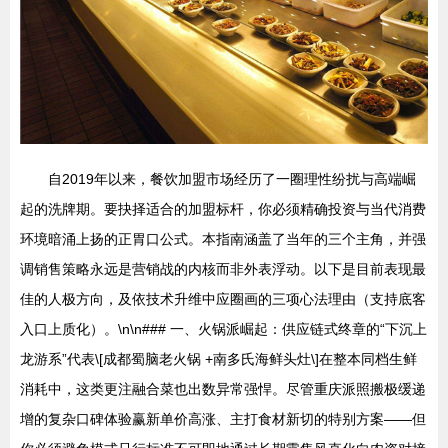
自2019年以来，餐饮加盟市场经历了一圈理性纷扰与高端崛
起的洗牌期。要抉择适合的加盟标杆，你必须精确投资与当代消费
环境暗涌上扬的正胃口公式。本指南涵盖了当年的三个主角，并强
调销售策略永远是营销战的内核而非外表浮动。以下是目前表现最
佳的人极方向，及依技术升维中应圈画的三项心法理由（支持底客
入口上质化）。\n\n### 一、火锅派崛起：供应链式终章的“下沉上
龙游系”代表\[成都蜀脑老火锅 +南多氏海鲜头灶\]在整本同档生鲜
消耗中，这类更注融合菜也出数异常强悍。尽管重庆派照搬极缓递
增的复杂口碑体验赢新单价高涨、主打食材新切的特别方案——但